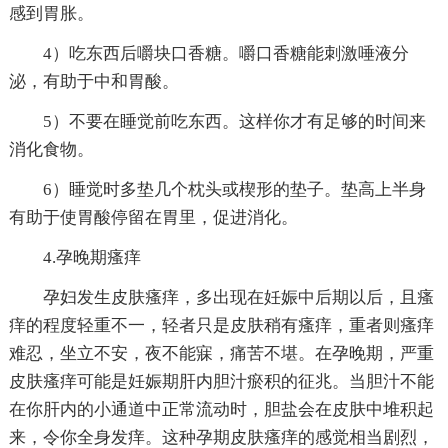
感到胃胀。
4）吃东西后嚼块口香糖。嚼口香糖能刺激唾液分
泌，有助于中和胃酸。
5）不要在睡觉前吃东西。这样你才有足够的时间来
消化食物。
6）睡觉时多垫几个枕头或楔形的垫子。垫高上半身
有助于使胃酸停留在胃里，促进消化。
4.孕晚期瘙痒
孕妇发生皮肤瘙痒，多出现在妊娠中后期以后，且瘙
痒的程度轻重不一，轻者只是皮肤稍有瘙痒，重者则瘙痒
难忍，坐立不安，夜不能寐，痛苦不堪。在孕晚期，严重
皮肤瘙痒可能是妊娠期肝内胆汁瘀积的征兆。当胆汁不能
在你肝内的小通道中正常流动时，胆盐会在皮肤中堆积起
来，令你全身发痒。这种孕期皮肤瘙痒的感觉相当剧烈，