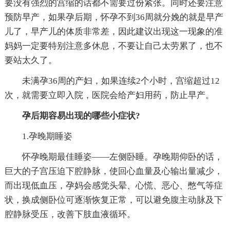
要没有强烈的宫缩的话都不需要过份紧张。同时还要注意
预防早产，如果孕后期，怀孕不到36周就分娩的就是早产
儿了，早产儿的体质非常差，因此建议出现这一现象的准
妈妈一定要特别注意多休息，不要让自己太劳累了，也不
要站太久了。
未满孕36周的产妇，如果连续2个小时，宫缩超过12
次，就需要立即入院，医院会给产妇用药，防止早产。
孕后期容易出现的哪些小症状?
1.孕晚期睡姿
怀孕晚期最佳睡姿——左侧卧睡。孕晚期仰卧的话，
巨大的子宫压迫下腔静脉，使回心血量及心输出量减少，
而出现低血压，孕妈会感觉头晕、心慌、恶心、憋气等症
状，换成侧卧位可逐渐恢复正常，可以避免腹主动脉及下
腔静脉受压，改善下肢血液循环。