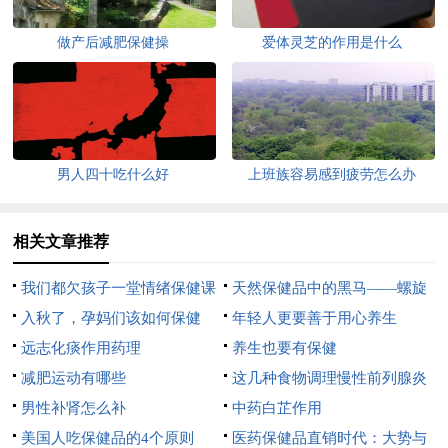
做产后减肥保健操
爱体灵芝的作用是什么
男人四十吃什么好
上班族容易感到疲劳怎么办
相关文章推荐
我们都欠孩子一堂情绪保健课
天然保健品中的黑马——螺旋
入秋了，孕妈们该如何保健
藻
年轻人更要善于用心养生
呢？
远志化痰作用药理
养生也要有保健
减肥运动有哪些
这几种食物调理慢性前列腺炎
男性补肾怎么补
疾病
中药白芷作用
美国人吃保健品的4个原则
医药保健品直销时代：大势与