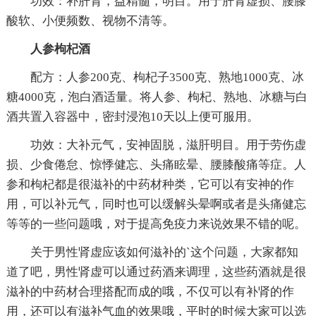
功效：补肝肾，益精髓，明目。用于肝肾虚损、腰膝
酸软、小便频数、视物不清等。
人参枸杞酒
配方：人参200克、枸杞子3500克、熟地1000克、冰
糖4000克，泡白酒适量。将人参、枸杞、熟地、冰糖与白
酒共置入容器中，密封浸泡10天以上便可服用。
功效：大补元气，安神固脱，滋肝明目。用于劳伤虚
损、少食倦怠、惊悸健忘、头痛眩晕、腰膝酸痛等症。人
参和枸杞都是很滋补的中药材种类，它可以有安神的作
用，可以补元气，同时也可以缓解头晕啊或者是头痛健忘
等等的一些问题哦，对于提高免疫力来说效果不错的呢。
关于男性肾虚应该如何滋补的`这个问题，大家都知
道了吧，男性肾虚可以通过药酒来调理，这些药酒就是很
滋补的中药材合理搭配而成的哦，不仅可以有补肾的作
用，还可以有滋补气血的效果哦，平时的时候大家可以选