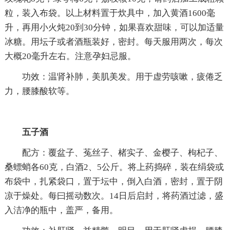
粒，装入布袋。以上材料置于炊具中，加入黄酒1600毫
升，再用小火炖20到30分钟，如果喜欢甜味，可以加适量
冰糖。用坛子或者酒瓶装好，密封。每天服用两次，每次
大概20毫升左右。注意孕妇忌服。
功效：温肾补肺，美肌美发。用于虚劳咳嗽，疲倦乏
力，腰膝酸软等。
五子酒
配方：覆盆子、菟丝子、楮实子、金樱子、枸杞子、
桑螵蛸各60克，白酒2、5公斤。将上药捣碎，装在绢袋或
布袋中，扎紧袋口，置于坛中，倒入白酒，密封，置于阴
凉于燥处。每曰摇动数次。14日后启封，将药酒过滤，盛
入洁净的瓶中，盖严，备用。