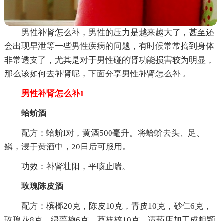
男性补肾怎么补，男性的压力是越来越大了，甚至还
会出现早泄等一些男性疾病的问题，有时候常常搞到身体
非常透支了，尤其是对于男性碰的肾功能损害较为明显，
那么该如何去补肾呢，下面分享男性补肾怎么补 。
男性补肾怎么补1
蛤蚧酒
配方：蛤蚧l对，黄酒500毫升。将蛤蚧去头、足、
鳞，浸于黄酒中，20日后可服用。
功效：补肾壮阳，平咳止喘。
玫瑰陈皮酒
配方：槟榔20克，陈皮10克，青皮10克，砂仁6克，
玫瑰花8克，绿萼梅6克，荔枝核10克，请药店加工成粗颗