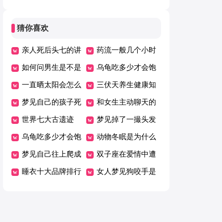
猜你喜欢
亲人死后头七的讲
药流一般几个小时
究
如何问男生是不是
可以掉下来
乌龟吃多少才会饱
喜欢自己
一直晒太阳会怎么
三伏天养生健康知
样
梦见自己的孩子死
识
和女生主动聊天的
了是什么意思
世界七大古遗迹
方法技巧
梦见掉了一撮头发
乌龟吃多少才会饱
是什么意思
动物冬眠是为什么
梦见自己往上爬成
双子座在爱情中遭
功了什么征兆
睡衣十大品牌排行
遇什么会极度失望
女人梦见狗咬手是
榜
什么预兆