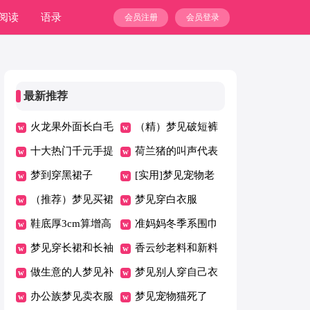
阅读
语录
会员注册
会员登录
最新推荐
火龙果外面长白毛
（精）梦见破短裤
了还能吃吗
十大热门千元手提
荷兰猪的叫声代表
包排行榜
梦到穿黑裙子
什么意思
[实用]梦见宠物老
（推荐）梦见买裙
鼠
梦见穿白衣服
子
鞋底厚3cm算增高
准妈妈冬季系围巾
鞋吗
梦见穿长裙和长袖
有讲究
香云纱老料和新料
衣服
做生意的人梦见补
区别
梦见别人穿自己衣
衣服
办公族梦见卖衣服
服是什么意思
梦见宠物猫死了