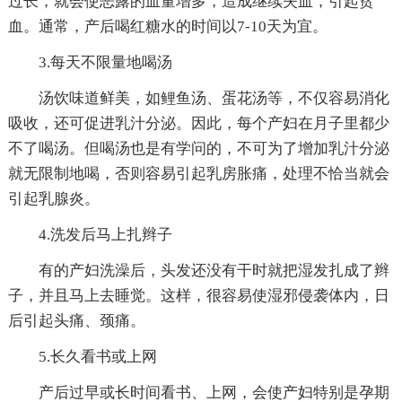
过长，就会使恶露的血量增多，造成继续失血，引起贫
血。通常，产后喝红糖水的时间以7-10天为宜。
3.每天不限量地喝汤
汤饮味道鲜美，如鲤鱼汤、蛋花汤等，不仅容易消化
吸收，还可促进乳汁分泌。因此，每个产妇在月子里都少
不了喝汤。但喝汤也是有学问的，不可为了增加乳汁分泌
就无限制地喝，否则容易引起乳房胀痛，处理不恰当就会
引起乳腺炎。
4.洗发后马上扎辫子
有的产妇洗澡后，头发还没有干时就把湿发扎成了辫
子，并且马上去睡觉。这样，很容易使湿邪侵袭体内，日
后引起头痛、颈痛。
5.长久看书或上网
产后过早或长时间看书、上网，会使产妇特别是孕期