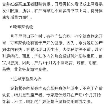
合并妊娠高血压者眼睛劳累，日后再长久看书或上网容易
发生眼痛。所以，在产褥早期不宜多看书或上网，待身体
康复后量力而行。
6.吃辛辣食物
月子里胃口不佳时，有些产妇会吃一些辛辣食物来开
胃，可辛辣食物有害于产妇的健康。因为，刚分娩后的产
妇体内有热，容易出现口舌生疮、大便秘结等不适，甚至
引起痔疮。而且，产妇体内的热会通过乳汁影响宝贝，使
宝贝患病。因此，产后1个月内不宜吃蒜、辣椒、胡椒、
茴香、韭菜等刺激性食物。
7.过早穿塑身内衣
穿着紧身的塑身内衣会影响身体的卫生，不利于产后
恢复，特别是剖腹产者。专家建议最好在产后1个月开始
穿着，不过，哺乳的产妇还是应坚持使用哺乳文胸。