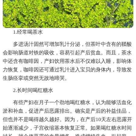
1.经常喝茶水
多进汤汁固然可增加乳汁分泌，但茶叶中含有的鞣酸
会影响肠道对铁的吸收，容易引起产后贫血。而且，茶水
中还含有咖啡因，产妇饮用茶水后不仅难以入睡，影响体
力恢复，咖啡因还可通过乳汁进入宝贝的身体内，导致发
生肠痉挛或突然无故地啼哭。
2.长时间喝红糖水
有些产妇在月子一个劲地喝红糖水，认为能够活血化
淤和补血，促进产后恶露排出。确实是产后的补益佳品，
但也并不是喝得越久越好。因为，在产后10天左右恶露开
始逐渐减少，子宫收缩基本恢复正常。如果喝红糖水时间