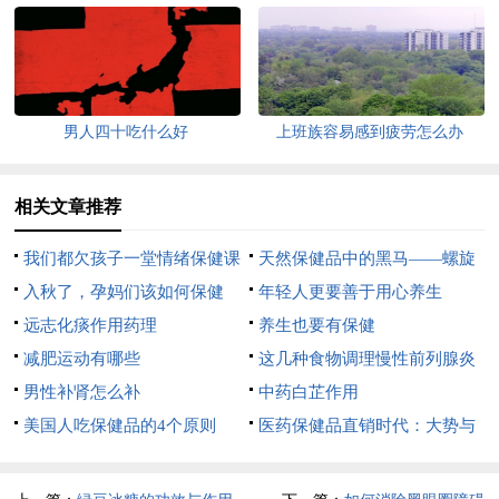
男人四十吃什么好
上班族容易感到疲劳怎么办
相关文章推荐
我们都欠孩子一堂情绪保健课
天然保健品中的黑马——螺旋
入秋了，孕妈们该如何保健
藻
年轻人更要善于用心养生
呢？
远志化痰作用药理
养生也要有保健
减肥运动有哪些
这几种食物调理慢性前列腺炎
男性补肾怎么补
疾病
中药白芷作用
美国人吃保健品的4个原则
医药保健品直销时代：大势与
升级