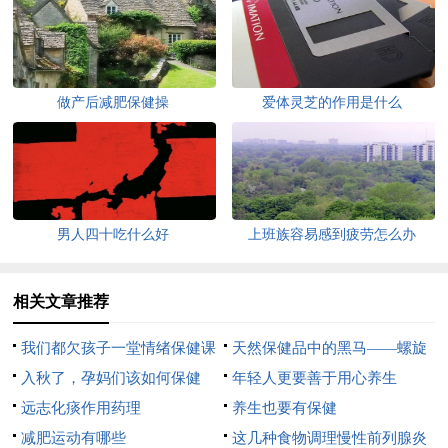
做产后减肥保健操
爱体灵芝的作用是什么
男人四十吃什么好
上班族容易感到疲劳怎么办
相关文章推荐
我们都欠孩子一堂情绪保健课
天然保健品中的黑马——螺旋
入秋了，孕妈们该如何保健
藻
年轻人更要善于用心养生
呢？
远志化痰作用药理
养生也要有保健
减肥运动有哪些
这几种食物调理慢性前列腺炎