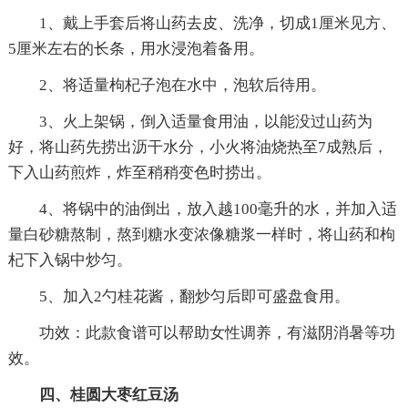
1、戴上手套后将山药去皮、洗净，切成1厘米见方、
5厘米左右的长条，用水浸泡着备用。
2、将适量枸杞子泡在水中，泡软后待用。
3、火上架锅，倒入适量食用油，以能没过山药为
好，将山药先捞出沥干水分，小火将油烧热至7成熟后，
下入山药煎炸，炸至稍稍变色时捞出。
4、将锅中的油倒出，放入越100毫升的水，并加入适
量白砂糖熬制，熬到糖水变浓像糖浆一样时，将山药和枸
杞下入锅中炒匀。
5、加入2勺桂花酱，翻炒匀后即可盛盘食用。
功效：此款食谱可以帮助女性调养，有滋阴消暑等功
效。
四、桂圆大枣红豆汤