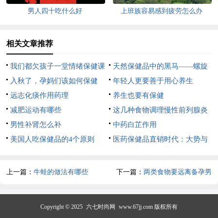
男人四十吃什么好
上班族容易感到疲劳怎么办
相关文章推荐
我们都欠孩子一堂情绪保健课
天然保健品中的黑马——螺旋
入秋了，孕妈们该如何保健
藻
年轻人更要善于用心养生
呢？
远志化痰作用药理
养生也要有保健
减肥运动有哪些
这几种食物调理慢性前列腺炎
男性补肾怎么补
疾病
中药白芷作用
美国人吃保健品的4个原则
医药保健品直销时代：大势与
升级
上一篇：
牛蛙的做法有哪些
下一篇：
两类食物要远离备孕男
Copyright © 2025
六七时尚网
www.67jj.com 版权所有