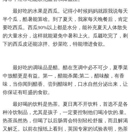
最好吃的水果是西瓜。记得小时候妈妈就跟我说每天
半个瓜，酷暑能算啥。到了夏天，我家每天晚餐后，肯定
要吃西瓜。西瓜90%以上都是水分，能补充夏天人体散失
的大量水分，这样就能避免中暑和上火。瓜瓤吃完了，剩
下的西瓜皮还能凉拌、炒菜吃，特能增进食欲。
最好吃的调味品是醋。醋在烹调中必不可少，夏季菜
中放醋更是有益。第一，醋能杀菌;第二，醋味酸，有香
味，当你闻到醋香、尝到醋味时，口水自然分泌出来，让
你保证有旺盛的食欲。
最好喝的饮料是热茶。夏日离不开饮料，首选不是各
种冷饮制品，尤其是孩子，一定要控制他们喝冷饮的.量。
热茶虽然热，但喝了以后肠胃会特别轻松舒服，而且解渴
又解乏。以前在报纸上看到，英国专家的试验表明，热茶