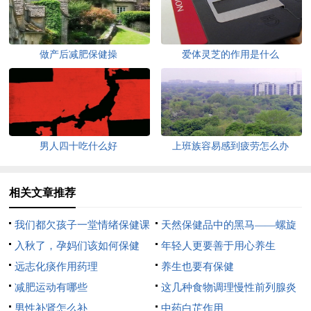
做产后减肥保健操
爱体灵芝的作用是什么
男人四十吃什么好
上班族容易感到疲劳怎么办
相关文章推荐
我们都欠孩子一堂情绪保健课
天然保健品中的黑马——螺旋
入秋了，孕妈们该如何保健
藻
年轻人更要善于用心养生
呢？
远志化痰作用药理
养生也要有保健
减肥运动有哪些
这几种食物调理慢性前列腺炎
男性补肾怎么补
疾病
中药白芷作用