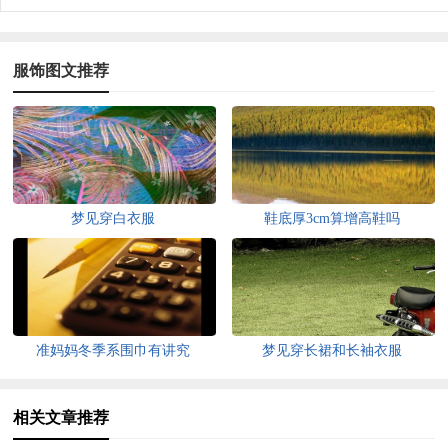
服饰图文推荐
梦见穿白衣服
鞋底厚3cm算增高鞋吗
准妈妈冬季系围巾有讲究
梦见穿长裙和长袖衣服
相关文章推荐