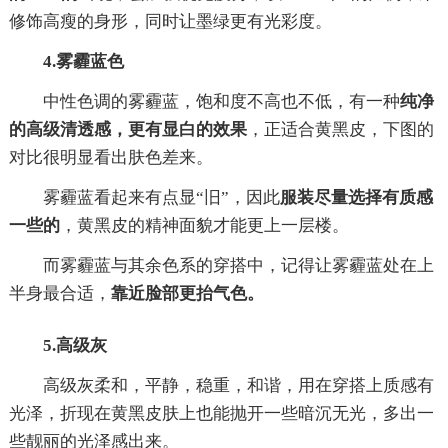
修饰高瘦的身形，同时让墨绿更有光彩度。
4.雾霾蓝色
中性色调的雾霾蓝，饱和度不高也不低，有一种
纯净
的高级清透感，更有显白的效果
，正适合黄黑皮，下图的
对比很明显看出肤色差来。
雾霾蓝看起来有点显“旧”，因此
服装尽量选择有质感
一些的
，黄黑皮的精神面貌才能更上一层楼。
而雾霾蓝与其余色系的穿搭中，记得让雾霾蓝处在上
半身最合适，
靠近脸部更抬气色。
5.高级灰
高级灰柔和，平静，稳重，和谐，用在穿搭上质感有
光泽，折现在黄黑皮肤上也能抛开一些暗沉无光，多出一
些靓丽的光泽感出来。