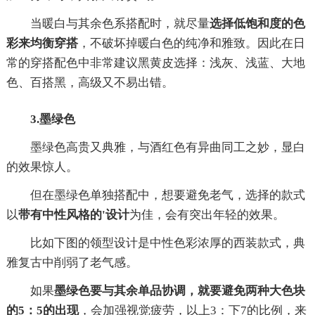
当暖白与其余色系搭配时，就尽量
选择低饱和度的色
彩来均衡穿搭
，不破坏掉暖白色的纯净和雅致。因此在日
常的穿搭配色中非常建议黑黄皮选择：浅灰、浅蓝、大地
色、百搭黑，高级又不易出错。
3.墨绿色
墨绿色高贵又典雅，与酒红色有异曲同工之妙，显白
的效果惊人。
但在墨绿色单独搭配中，想要避免老气，选择的款式
以
带有中性风格的'设计
为佳，会有突出年轻的效果。
比如下图的领型设计是中性色彩浓厚的西装款式，典
雅复古中削弱了老气感。
如果
墨绿色要与其余单品协调，就要避免两种大色块
的5：5的出现
，会加强视觉疲劳，以上3：下7的比例，来