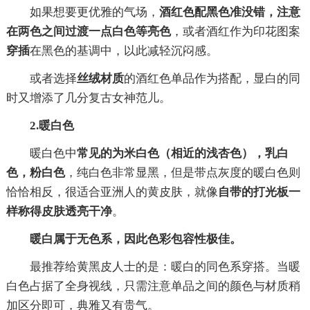
如果想要更优雅的气场，
酒红色配黑色准没错，注意
在两色之间过渡一点白色等亮色
，或者酒红作为印花图案
穿插
在黑色的基调中，以此减轻沉闷感。
或者选择
丝绒材质
的酒红色单品作为搭配，显白的同
时又增添了几分复古女神范儿。
2.暖白色
暖白色中
常见的为米白色（相近的浅杏色），乳白
色，粉白色
，纯白色非常显黑，但是带点灰度的暖白色则
恰恰相反，很适合亚洲人的黄皮肤，就像
自带的打光板一
样称得皮肤透亮干净
。
暖白属于无色系，因此色彩包容性极佳。
最推荐给黄黑皮人士的是：暖白的同色系穿搭。当暖
白色占据了全身视线，只需注意单品之间的颜色与材质稍
加区分即可，典雅又有贵气。