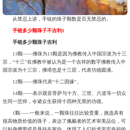
从禁忌上讲，手链的珠子颗数是百无禁忌的。
手链多少颗珠子不吉利1
手链多少颗珠子吉利
13颗——佛珠为13颗是因为佛教传入中国宗派为十三
宗，“十三”在佛教中被认为是一个吉祥的数字佛教传入中
国宗派为十三宗，佛塔也是十三层，代表功德圆满。
12颗——佛珠代表“十二因缘”。
14颗——表示观音菩萨与十方、三世、六道等一切众
生同一悲仰，令诸众生获得十四种无畏的功德。
1颗——一般来说，一颗珠往往比较贵重，挑选具有
很高物质价值的珠子，表达了佩戴者的艺术审美品位，可
以贴身携带或是悬挂在家中，体现了人们祈求平安幸福的