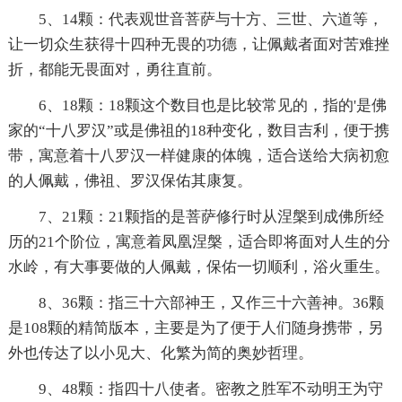
5、14颗：代表观世音菩萨与十方、三世、六道等，
让一切众生获得十四种无畏的功德，让佩戴者面对苦难挫
折，都能无畏面对，勇往直前。
6、18颗：18颗这个数目也是比较常见的，指的'是佛
家的“十八罗汉”或是佛祖的18种变化，数目吉利，便于携
带，寓意着十八罗汉一样健康的体魄，适合送给大病初愈
的人佩戴，佛祖、罗汉保佑其康复。
7、21颗：21颗指的是菩萨修行时从涅槃到成佛所经
历的21个阶位，寓意着凤凰涅槃，适合即将面对人生的分
水岭，有大事要做的人佩戴，保佑一切顺利，浴火重生。
8、36颗：指三十六部神王，又作三十六善神。36颗
是108颗的精简版本，主要是为了便于人们随身携带，另
外也传达了以小见大、化繁为简的奥妙哲理。
9、48颗：指四十八使者。密教之胜军不动明王为守