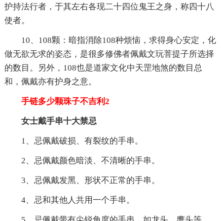
护持法行者，于其左右各现二十四位鬼王之身，称四十八
使者。
10、108颗：暗指消除108种烦恼，求得身心安定，化
做无欲无求的姿态，是很多修佛者佩戴文玩菩提子所选择
的数目。另外，108也是道家文化中天罡地煞的数目总
和，佩戴亦有护身之意。
手链多少颗珠子不吉利2
女士戴手串十大禁忌
1、忌佩戴破损、有裂纹的手串。
2、忌佩戴颜色暗淡、不清晰的手串。
3、忌佩戴发黑、形状不正常的手串。
4、忌和其他人共用一个手串。
5、忌佩戴带有尖锐角度的手串，如龙头、鹰头等。