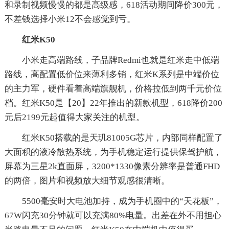
和录制视频慢慢的都是高级感，618活动期间降价300元，
不差钱选择小米12不会感觉到亏。
红米K50
小米走高端路线，子品牌Redmi也就是红米走中低端
路线，高配置低价位来薄利多销，红米K系列是中端价位
的主力军，硬件看着高端旗舰机，价格拉低到两千元价位
档。红米K50是【20】22年推出的新款机型，618降价200
元后2199元起值得大家关注的机型。
红米K50搭载的是天玑81005G芯片，内部同样配置了
大面积的液冷散热系统，为手机稳定运行提供保驾护航，
屏幕为三星2k直面屏，3200*1330像素分辨率是普通FHD
的两倍，图片和视频放大细节观感很清晰。
5500毫安时大电池加持，成为手机圈中的“天花板”，
67W闪充30分钟就可以充满80%电量。出差在外不用担心