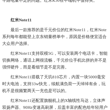
半路电量不足的问题。红米K50在中端机中值得买。
红米Note11
最后一款推荐的是千元价位的红米Note11，红米Note
系列每年都能登上京东销量榜单中，原因是价格便宜适合
大众用户选择。
红米Note11支持双模5G，可以安装两个电话卡，智能
切换网络，通话上网很流畅，千元价位手机比拼的并不是
强悍硬件，而是看细节是不是完善。
红米Note11搭载了天玑810芯片，内置一块5000毫安
时大电池，支持33w快充，续航满负荷一天绰绰有余，玩
机不是很频繁两天一充也是可以的。
红米Note11还配置旗舰机上的X轴线性马达，立体声
双扬声器、90Hz变速高刷屏，后盖丰富的配色给年轻用户