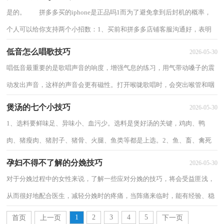
是的。 拼多多买的iphone是正品吗1而为了避免拿到后封机的概率，
个人可以给你支持两个小招数：1、买前和拼多多店铺客服沟通好，表明
自己对手机很熟悉，不要给你发后封机，要是你发...
低音怎么唱歌技巧
2026-05-30
唱低音最重要的是歌唱声音的响度，增强气息的练习，用气带动嗓子的震
动发出声音，这样的声音会更有磁性。打开喉咙歌唱时，会突出喉管和咽
壁的振动发声，这样会增加声音的回声效果，这样...
煲汤的七个小技巧
2026-05-30
1、选料要鲜味足、异味小、血污少。选料是煲好汤的关键，鸡肉、鸭
肉、猪瘦肉、猪肘子、猪骨、火腿、鱼类等都是上选。2、鱼、畜、禽死
后3―5小时放。此时肉分解的氨基酸、脂肪...
孕妇不得不了解的分娩技巧
2026-05-30
对于分娩过程中的女性来说，了解一些应对分娩的技巧，将会受益匪浅，
从而很好地配合医生，减轻分娩时的疼痛，当阵痛来临时，能有经验、稳
定地实施各种呼吸放松技巧，使得肢体及心理放松，顺...
1
2
3
4
5
首页
上一页
下一页