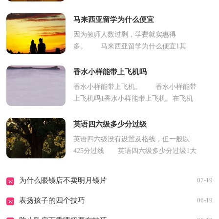
无法口服止疼药或需长时间使用止疼药但
无法耐受肌肉注射的患者最佳选...
马来西亚留学为什么便宜
因为教师人数过剩，学费就实惠得
多。 马来西亚留学为什么便宜1其
实，这是非常典型且错误的刻板认知。觉
得经济实力不如我国强大的小国，教育
香水小样能带上飞机吗
水...
香水小样能带上飞机。 香水小样能带
上飞机吗1香水小样能带上飞机。在飞机
上，乘客可以随身携带香水，但是有一些
规定需要注意。根据规定，随身...
英语四六级多少分过级
英语四六级没有设置及格线，但一般以
425分过线 英语四六级多少分过级1大
学英语四六级及格线是425分。大学英语
四六级考试分为口试跟笔试，笔...
为什么眼镜店不卖明月镜片
07-19
w
表扬孩子的四个技巧
06-19
w