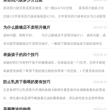
英语四六级多少分过级
2026-07-24
英语四六级没有设置及格线，但一般以425分过线 英语四六级多少分
过级1大学英语四六级及格线是425分。大学英语四六级考试分为口试跟笔
试，笔试出现缺考、违规及总成绩低于220...
为什么眼镜店不卖明月镜片
2026-07-19
成本问题、销售不好。 为什么眼镜店不卖明月镜片11、成本问题：成
本问题导致眼镜店不卖明月镜片。一般线下眼镜店面临多方面的成本压
力，从店铺租金到人工费用再到各种杂费，都...
表扬孩子的四个技巧
2026-06-19
表扬好的行为有利于孩子的健康成长。但表扬也是一门艺术。怎样才能使
表扬更有效呢？希望下面的观点能给你带来一些启发。1.不要吝啬你的表
扬尤其是对年龄小的孩子，父母常用成人...
防止乳房下垂喂奶要有技巧
2026-06-19
注意食用可让乳房更为丰满的食物 B族维生素是体内合成雌激素的必需成
分，维生素E则是调节雌激素分泌的重要物质，所以多吃富含这类营养的
食物，如蛋、奶、豆类、瘦肉、莲藕、葡萄...
高频微波的种类
2026-05-31