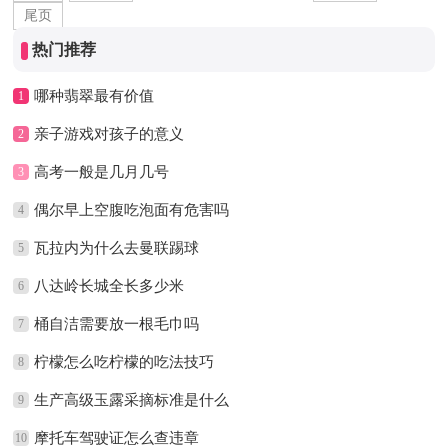
尾页
热门推荐
哪种翡翠最有价值
1
亲子游戏对孩子的意义
2
高考一般是几月几号
3
偶尔早上空腹吃泡面有危害吗
4
瓦拉内为什么去曼联踢球
5
八达岭长城全长多少米
6
桶自洁需要放一根毛巾吗
7
柠檬怎么吃柠檬的吃法技巧
8
生产高级玉露采摘标准是什么
9
摩托车驾驶证怎么查违章
10