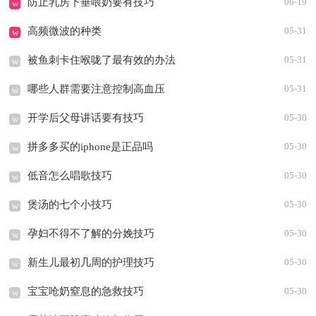
防止乳房下垂喂奶要有技巧
06-19
w
高频微波的种类
05-31
w
被鱼刺卡住喉咙了最有效的办法
05-31
w
哪些人群需要注意控制高血压
05-31
w
开学后父母讲话要有技巧
05-30
w
拼多多买的iphone是正品吗
05-30
w
低音怎么唱歌技巧
05-30
w
煲汤的七个小技巧
05-30
w
孕妇不得不了解的分娩技巧
05-30
w
新生儿最初几周的护理技巧
05-30
w
宝宝呛奶窒息的急救技巧
05-30
w