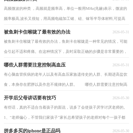
高频微波的种类 ，高频就是频率高，单位一般用MHz(兆赫)表示，微波的
频率极高,波长又很短，用高频电磁加工锗、硅、镓等半导体材料,可提高
强度,制成符合要求的单晶体，下面分享高频微...
被鱼刺卡住喉咙了最有效的办法
2026-05-31
被鱼刺卡住喉咙了最有效的办法，鱼刺卡在喉咙是一种常见的情况，可能
会引起不适和疼痛。在这种情况下，及时采取正确的步骤是非常重要的，
以避免进一步的伤害和并发症，下面介绍被鱼刺...
哪些人群需要注意控制高血压
2026-05-31
有心脑血管疾病的老年人以及有高血压家族遗传史的人群、长期进高盐饮
食，本身存在肥胖以及作息不规律的人群。 哪些人群需要注意控制高
血压1高血压人群的管理，应该包括有心...
开学后父母讲话要有技巧
2026-05-30
有些话，真的不适合当着孩子的面说，说多了会使孩子厌学讨厌老师的。
1、“老师偏心，不管我们家孩子”家长总希望孩子的老师对每个一孩子都
是绝对的公平。但却忽略了，自己家若同时...
拼多多买的iphone是正品吗
2026-05-30