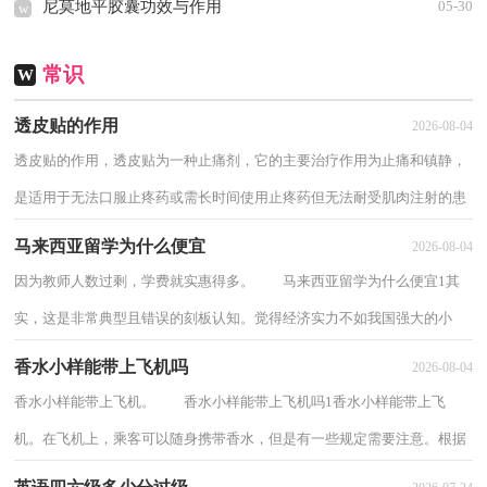
尼莫地平胶囊功效与作用
05-30
w
常识
W
透皮贴的作用
2026-08-04
透皮贴的作用，透皮贴为一种止痛剂，它的主要治疗作用为止痛和镇静，
是适用于无法口服止疼药或需长时间使用止疼药但无法耐受肌肉注射的患
者最佳选择，下面分享透皮贴的作用。 透...
马来西亚留学为什么便宜
2026-08-04
因为教师人数过剩，学费就实惠得多。 马来西亚留学为什么便宜1其
实，这是非常典型且错误的刻板认知。觉得经济实力不如我国强大的小
国，教育水平也一定不行。殊不知，2019年联合...
香水小样能带上飞机吗
2026-08-04
香水小样能带上飞机。 香水小样能带上飞机吗1香水小样能带上飞
机。在飞机上，乘客可以随身携带香水，但是有一些规定需要注意。根据
规定，随身携带的香水小样瓶身容量需要小于...