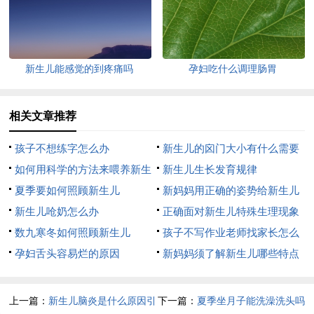
新生儿能感觉的到疼痛吗
孕妇吃什么调理肠胃
相关文章推荐
孩子不想练字怎么办
新生儿的囟门大小有什么需要
如何用科学的方法来喂养新生
注意的地方
新生儿生长发育规律
儿？
夏季要如何照顾新生儿
新妈妈用正确的姿势给新生儿
新生儿呛奶怎么办
哺乳
正确面对新生儿特殊生理现象
数九寒冬如何照顾新生儿
孩子不写作业老师找家长怎么
孕妇舌头容易烂的原因
办
新妈妈须了解新生儿哪些特点
上一篇：
新生儿脑炎是什么原因引
下一篇：
夏季坐月子能洗澡洗头吗