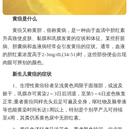
黄疸是什么
黄疸又称黄胆，俗称黄病，是一种由于血清中胆红素
升高致使皮肤、黏膜和巩膜发黄的症状和体征。某些肝脏
病、胆囊病和血液病经常会引发黄疸的症状。通常，血液
的胆红素浓度高于2-3mg/dL(34-51)时，这些部份便会出现
肉眼可辨别的颜色。
新生儿黄疸的症状
1、生理性黄疸轻者呈浅黄色局限于面颈部，或波及
躯干，巩膜亦可黄染2～3日后消退，至第5～6日皮色恢复
正常;重者黄疸同样先头后足可遍及全身，呕吐物及脑脊液
等也能黄染时间长达1周以上，特别是个别早产儿可持续
至4周，其粪仍系黄色尿中无胆红素。