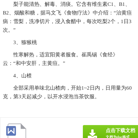
梨子能清热、解毒、消痰。它含有维生素C1、B1、
B2、烟酸和糖，据马文飞《食物疗法》中介绍：“治黄疸
病：雪梨，洗净切片，浸入食醋中，每次吃梨2个，1日3
次。”
3、猕猴桃
性寒解热，适宜阳黄者服食。崔禹锡《食经》
云：“和中安肝，主黄疸。”
4、山楂
全部采用单味北山楂肉，开始1~2日内，日用量为60
克，第3天起减少，以开水浸泡当茶饮服。
点击下载文档
文档为doc格式