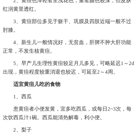
2、黄疸色泽轻者呈浅花色，重者颜色较深，但皮肤
红润黄里透红。
3、黄疸部位多见于躯干、巩膜及四肢近端一般不过
肘膝。
4、新生儿一般情况好，无贫血，肝脾不肿大肝功能
正常，不发生核黄疸。
5、早产儿生理性黄疸较足月儿多见，可略延迟1～2d
出现，黄疸程度较重消退也较迟，可延至2～4周。
适宜黄疸儿吃的食物
1、西瓜
患黄疸者小便发黄，宜多吃西瓜，或每日2~3次，每
次饮西瓜汁1碗。西瓜能清热解毒，利小便。
2、梨子