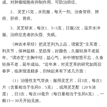
成。对肿瘤细胞有抑制作用。可防治癌症。
2、 灵芝15克，水煎服，每天一剂。治食管癌、肺
癌、肝癌、胃癌。
3、灵芝研末，每次1、5~3克，日服2次，温开水冲
服。治癌症患者的头昏、失眠。
《神农本草经》把灵芝列为上品，谓紫芝“主耳聋，
利关节，保神益精，坚筋骨，好颜色，久服轻身不老延
年。”谓赤芝“主胸中结，益心气，补中增智慧不忘，久食
轻身不老，延年成仙。”近年来，对灵芝草的研究如雨后
春笋，临床报道颇多，归纳起来有下述几方面：
（1）治慢性支气管炎：服用灵芝片，日3次，每次1
片（含量相当于生药0．5克），或用灵芝酊（20％浓
度），日3次，每次10毫升（每日量相当于生药6克），一
般15～30天开始见效。