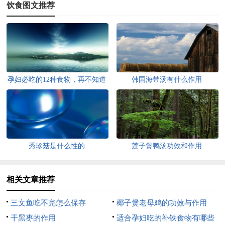
饮食图文推荐
孕妇必吃的12种食物，再不知道
韩国海带汤有什么作用
就真晚了！
秀珍菇是什么性的
莲子煲鸭汤功效和作用
相关文章推荐
三文鱼吃不完怎么保存
椰子煲老母鸡的功效与作用
干黑枣的作用
适合孕妇吃的补铁食物有哪些