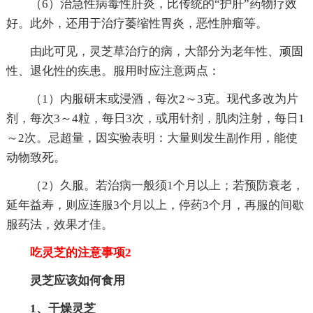
（6）治急性病毒性肝炎，比传统的“护肝”药物疗效
好。此外，还用于治疗萎缩性胃炎，恶性肿瘤等。
由此可见，灵芝草治疗的病，大部分为老年性、顽固
性、退化性的疾患。服用时应注意两点：
（1）内服研末或浸酒，每次2～3克。现代多改为片
剂，每次3～4粒，每日3次，或用针剂，肌肉注射，每日1
～2次。忌超量，因实验表明：大量则发生副作用，能使
动物致死。
（2）久服。若治病一般须1个月以上；若预防衰老，
延年益寿，则应连服3个月以上，停药3个月，再服的间歇
服药法，效果才佳。
吃灵芝的注意事项2
灵芝应该如何食用
1、干燥灵芝