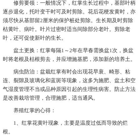
修剪要领：一般情况下，红掌生长过程中，基部叶柄
逐步退化，托叶变干时可及时剪除。花后花梗发黄时，亦
须尽快从基部留2厘米的保护桩处剪除。生长期及时剪除
枯黄叶、病叶。叶片过密时适当间除部分老叶。剪除老
叶，还可促使新叶的生长。
盆土更换：红掌每隔1～2年在早春需换盆1次，换盆
时将老根及枯根剪去，并应增施基肥，添加新的培养土。
病虫防治：盆栽红掌有时会出现花早衰、畸形、粘
连、裂隙及玻璃化和蓝斑等现象，这多为施肥、盆土和空
气湿度管理不当或品种原因引起的生理性病害。防止方法
是改善栽培管理，合理施肥，适当通风。
养殖红掌的心得：
1、红掌花黄叶现象，主要是温度过低而导致的烂
根。