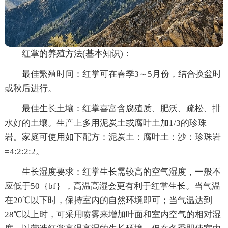
红掌的养殖方法(基本知识)：
最佳繁殖时间：红掌可在春季3～5月份，结合换盆时
或秋后进行。
最佳生长土壤：红掌喜富含腐殖质、肥沃、疏松、排
水好的土壤。生产上多用泥炭土或腐叶土加1/3的珍珠
岩。家庭可使用如下配方：泥炭土：腐叶土：沙：珍珠岩
=4:2:2:2。
生长湿度要求：红掌生长需较高的空气湿度，一般不
应低于50｛bf｝，高温高湿会更有利于红掌生长。当气温
在20℃以下时，保持室内的自然环境即可；当气温达到
28℃以上时，可采用喷雾来增加叶面和室内空气的相对湿