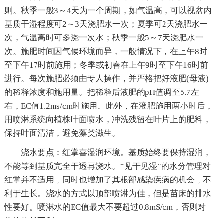
则。秋季一般3～4天为一个周期，如气温高，可以视盆内
基质干湿程度可2～3天浇肥水一次；夏季可2天浇肥水一
次，气温高时可多浇一次水；秋季一般5～7天浇肥水一
次。施肥时间因气候环境而异，一般情况下，在上午8时
至下午17时前施用；冬季或初春在上午9时至下午16时前
进行。每次施肥必须由专人操作，并严格把好液肥(母液)
的稀释浓度和施用量。把稀释后液肥的pH值调至5.7左
右，EC值1.2ms/cm时施用。此外，在液肥施用两小时后，
用喷淋系统向植株叶面喷水，冲洗残留在叶片上的肥料，
保持叶面清洁，避免藻类滋生。
浇水要点：红掌喜湿润环境。基质始终要保持湿润，
不能等到基质完全干透再浇水。“见干见湿”的水分管理对
红掌并不适用，同时也增加了其根部感染疾病的机会，不
利于生长。浇水的方式以顶部喷淋为佳，但是苗床的排水
性要好。喷淋水的EC值最大不要超过0.8mS/cm，否则对