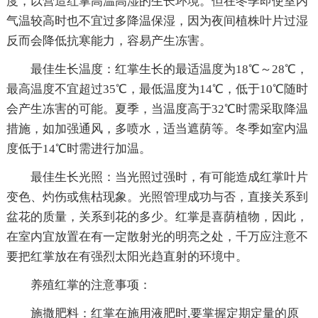
度，以营造红掌高温高湿的生长环境。但在冬季即使室内
气温较高时也不宜过多降温保湿，因为夜间植株叶片过湿
反而会降低抗寒能力，容易产生冻害。
最佳生长温度：红掌生长的最适温度为18℃～28℃，
最高温度不宜超过35℃，最低温度为14℃，低于10℃随时
会产生冻害的可能。夏季，当温度高于32℃时需采取降温
措施，如加强通风，多喷水，适当遮荫等。冬季如室内温
度低于14℃时需进行加温。
最佳生长光照：当光照过强时，有可能造成红掌叶片
变色、灼伤或焦枯现象。光照管理成功与否，直接关系到
盆花的质量，关系到花的多少。红掌是喜荫植物，因此，
在室内宜放置在有一定散射光的明亮之处，千万应注意不
要把红掌放在有强烈太阳光趋直射的环境中。
养殖红掌的注意事项：
施撒肥料：红掌在施用液肥时,要掌握定期定量的原