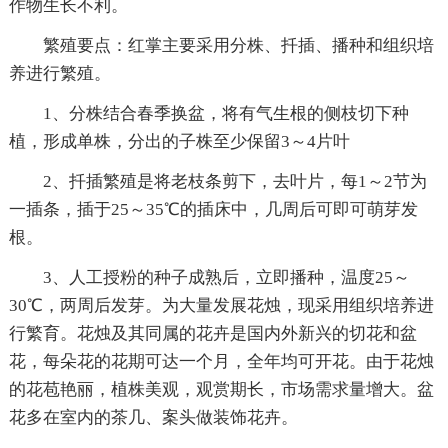
作物生长不利。
繁殖要点：红掌主要采用分株、扦插、播种和组织培
养进行繁殖。
1、分株结合春季换盆，将有气生根的侧枝切下种
植，形成单株，分出的子株至少保留3～4片叶
2、扦插繁殖是将老枝条剪下，去叶片，每1～2节为
一插条，插于25～35℃的插床中，几周后可即可萌芽发
根。
3、人工授粉的种子成熟后，立即播种，温度25～
30℃，两周后发芽。为大量发展花烛，现采用组织培养进
行繁育。花烛及其同属的花卉是国内外新兴的切花和盆
花，每朵花的花期可达一个月，全年均可开花。由于花烛
的花苞艳丽，植株美观，观赏期长，市场需求量增大。盆
花多在室内的茶几、案头做装饰花卉。