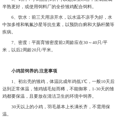
半熟更好，或使用饲料厂的全价雏鸡配合饲料。
6、饮水：前三天用凉开水，以水温不凉手为好，水
中加多维和氧氟沙星等抗生素，以预防白痢和大肠杆菌等
疾病。
7、密度：平面育雏密度前2周龄应在30～40只/平
米，以后2周龄20只/平米。
小鸡苗饲养的.注意事项
1、初出壳的雏鸡，体温比成年鸡低3℃，一般10天后
达到正常体温，雏鸡绒毛短而稀，不能御寒，1-30天的雏
鸡都要保温，且要放在清洁卫生的环境中饲养。
30天以上的小鸡，羽毛基本上长满长齐，不需用保
温。