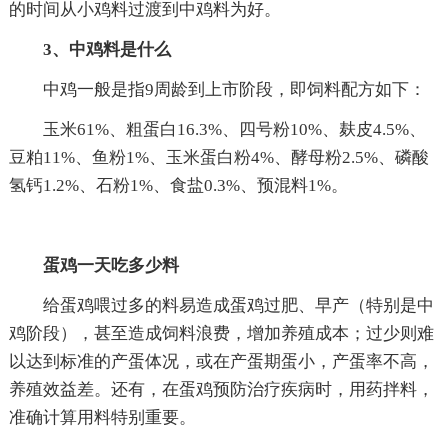
的时间从小鸡料过渡到中鸡料为好。
3、中鸡料是什么
中鸡一般是指9周龄到上市阶段，即饲料配方如下：
玉米61%、粗蛋白16.3%、四号粉10%、麸皮4.5%、
豆粕11%、鱼粉1%、玉米蛋白粉4%、酵母粉2.5%、磷酸
氢钙1.2%、石粉1%、食盐0.3%、预混料1%。
蛋鸡一天吃多少料
给蛋鸡喂过多的料易造成蛋鸡过肥、早产（特别是中
鸡阶段），甚至造成饲料浪费，增加养殖成本；过少则难
以达到标准的产蛋体况，或在产蛋期蛋小，产蛋率不高，
养殖效益差。还有，在蛋鸡预防治疗疾病时，用药拌料，
准确计算用料特别重要。