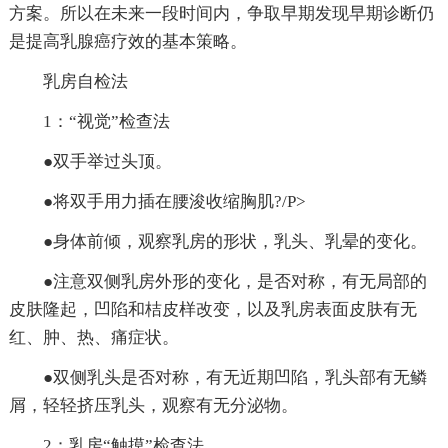
方案。所以在未来一段时间内，争取早期发现早期诊断仍
是提高乳腺癌疗效的基本策略。
乳房自检法
1：“视觉”检查法
●双手举过头顶。
●将双手用力插在腰浚收缩胸肌?/P>
●身体前倾，观察乳房的形状，乳头、乳晕的变化。
●注意双侧乳房外形的变化，是否对称，有无局部的
皮肤隆起，凹陷和桔皮样改变，以及乳房表面皮肤有无
红、肿、热、痛症状。
●双侧乳头是否对称，有无近期凹陷，乳头部有无鳞
屑，轻轻挤压乳头，观察有无分泌物。
2：乳房“触摸”检查法