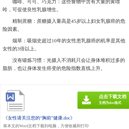
咖啡、可可、巧克力：这些食物中含有大量的黄嘌
呤，可促使良性乳腺增生。
精制蔗糖：蔗糖摄入量高是45岁以上妇女乳腺癌的危
险因素。
烟草：吸烟史超过10年的女性患乳腺癌的机率是其他
女性的3倍以上。
没有锻炼习惯：光摄入不消耗只会让身体堆积过多的
脂肪，也让身体发生癌变的危险指数直线上升。
点击下载文档
文档为doc格式
《女性请关注您的“胸前”健康.doc》
将本文的Word文档下载到电脑，方便收藏和打印