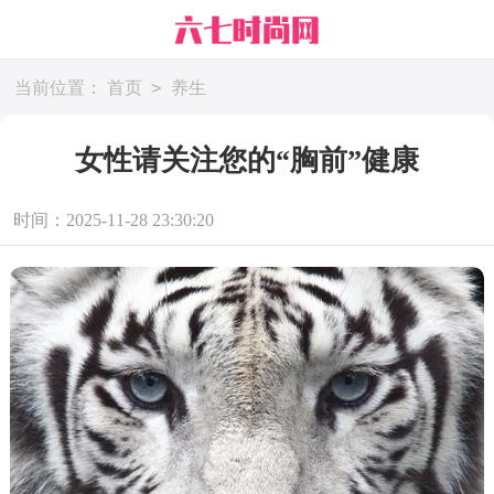
>
当前位置：
首页
养生
女性请关注您的“胸前”健康
时间：2025-11-28 23:30:20