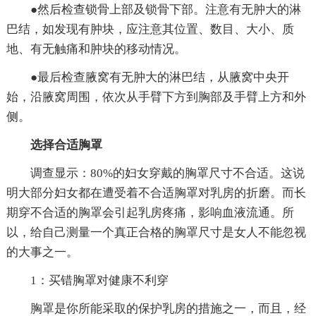
●然后检查锁骨上部及锁骨下部。注意有无肿大的淋
巴结，如发现有肿块，应注意其位置、数目、大小、质
地、有无触痛和肿块的移动情况。
●最后检查腋窝有无肿大的淋巴结，从腋窝中央开
始，沿腋窝周围，依次从手臂下方到胸部及手臂上方和外
侧。
选择合适胸罩
调查显示：80%的妇女穿戴的胸罩尺寸不合适。这说
明大部分妇女都在遭受着不合适胸罩对乳房的折磨。而长
期穿不合适的胸罩会引起乳房疼痛，影响血液流通。所
以，给自己测量一个真正合格的胸罩尺寸是女人不能忽视
的大事之一。
1：买错胸罩对健康不利穿
胸罩是你所能采取的保护乳房的措施之一，而且，经