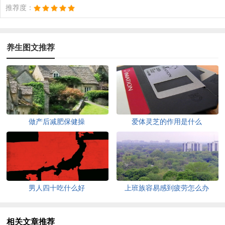
推荐度：
养生图文推荐
做产后减肥保健操
爱体灵芝的作用是什么
男人四十吃什么好
上班族容易感到疲劳怎么办
相关文章推荐