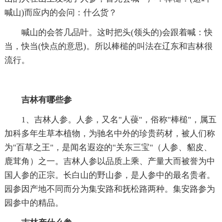
喊山)而应内的会问：什么货？
喊山的会答几品叶。这时把头(领头的)会跟着喊：快
当，快当(快点的意思)。所以棒槌的叫法在辽东和吉林很
流行。
吉林有哪些参
1、吉林人参。人参，又名"人葠"，俗称"棒槌"，属五
加科多年生草本植物，为驰名中外的珍贵药材，被人们称
为"百草之王"，是闻名遐迩的"关东三宝"（人参、貂皮、
鹿茸角）之一。吉林人参以品质上乘、产量大而被誉为中
国人参的正宗。长白山的野山参，是人参中的最名贵者。
园参因产地不同而分为集安路和抚松路两种。集安路参为
园参中的精品。