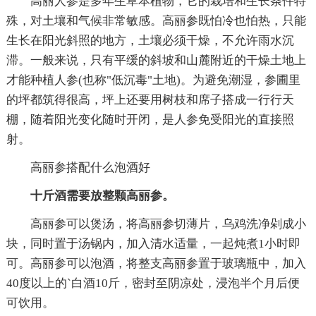
高丽人参是多年生草本植物，它的栽培和生长条件特
殊，对土壤和气候非常敏感。高丽参既怕冷也怕热，只能
生长在阳光斜照的地方，土壤必须干燥，不允许雨水沉
滞。一般来说，只有平缓的斜坡和山麓附近的干燥土地上
才能种植人参(也称"低沉毒"土地)。为避免潮湿，参圃里
的坪都筑得很高，坪上还要用树枝和席子搭成一行行天
棚，随着阳光变化随时开闭，是人参免受阳光的直接照
射。
高丽参搭配什么泡酒好
十斤酒需要放整颗高丽参。
高丽参可以煲汤，将高丽参切薄片，乌鸡洗净剁成小
块，同时置于汤锅内，加入清水适量，一起炖煮1小时即
可。高丽参可以泡酒，将整支高丽参置于玻璃瓶中，加入
40度以上的`白酒10斤，密封至阴凉处，浸泡半个月后便
可饮用。