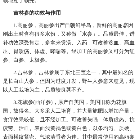
领域处于领先。
吉林参的功效与作用
1.高丽参，高丽参出产自朝鲜半岛，新鲜的高丽嵾因
刚出土时含有很多水份，又称做「水参」。品质最佳，进
补功效深受肯定，多拿来煲汤、入药，可改善贫血、高血
压、胃溃疡、体虚、哮喘等。经加工的高丽参又可分为红
参、白参、太极参。
2.吉林参，吉林参属于东北三宝之一，其中最知名的
是长白山人参，但因为过度开发，野生人参愈来愈见，现
以人工栽培为主，品质较良莠不齐。
3.花旗参(西洋参)，原产自美国，美国旧称为花旗
国，故得名。大多采人工培育，并大量施肥以增加产量，
食疗效果较低，且不经加工。可改善失眠、体质虚热、抗
疲劳、活血。表面浅黄褐色或黄白色，以条均匀、质硬、
表面横纹紧密、气浓清香者为佳。其中最常使用的高丽参