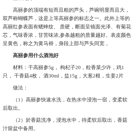
高丽参的顶端有短而且粗的芦头，芦碗明显而且大，
双芦称蝴蝶芦，这是上等高丽参的标志之一。此外上等的
高丽红参表面有蟋蟀纹、 质硬，断面呈镜面光泽、有菊花
芯，气味香浓，甘苦味浓,参条越粗的质量越好。表皮颜色
呈黄色，称之为黄马褂，身段上部与芦头同宽，
高丽参用什么酒泡好
材料：干高丽参5g， 枸杞子20，粒香菜少许，鸡1
只， 干香菇4枚， 酒30ml，盐15g，大葱2根，生姜2片
做法：
（1）高丽参快速水洗，在热水中浸泡一宿，变柔软
后取出。
（2）於香菇洗净，浸泡水中，待柔软后取出，香菇
汁留盆中备用。