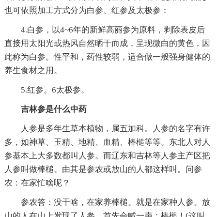
也可依照加工方式分为白参、红参及太极参：
4.白参，以4~6年的新鲜高丽参为原料，剥除表皮后
直接用太阳光或热风自然晒干而成，呈现微白的黄色，因
此称为白参。性平和，药性较弱，适合做一般强身健体的
养生食材之用。
5.红参。6太极参。
吉林参是什么中药
人参是多年生草本植物，属五加科。人参的名字有许
多，如神草、玉精、地精、血精、棒槌等等。东北人对人
参基本上大多数都叫人参。而辽东和吉林等人参主产区把
人参叫做棒槌。由其是参农或放山的人都这样叫。问参
农：在家忙啥呢？
参农答：没干啥，在家养棒槌。就是在家种人参。放
山的人在山上发现了人参，首先会喊一声：棒槌！(这叫