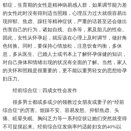
郁症，生育期的女性是精神病易感人群，如果调节能力差
的女性此时没有得到适当照顾，心理压力过大就很容易出
现抑郁、焦虑、躁狂等精神症状，严重的话甚至还会做出
伤害自己的行为，诸如自残、自杀等，累及胎儿的性命。
因此，女性从怀孕起，就应该在心理上及时调节，做好角
色转换。同时，要保持心情放松，注意饮食均衡，多休
息，多从医生、已婚人士或书本上了解怀孕保健的知识，
对自己身体和情绪出现的状况有全面的了解。当然，家人
的关怀和照顾是很重要的，更不能以重男轻女的思想给孕
妇压力。
经前综合症：四成女性会发作
很多男士都或多或少的领教过女朋友或妻子的“经前
综合症”的厉害。烦躁不安、容易发怒、抑郁焦虑、头
痛、眩晕失眠、胸闷乏力等一系列症状让她们突然就变得
不可捉摸起来。经前综合症发病率约适龄妇女的40%以