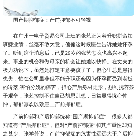
围产期抑郁症：产前抑郁不可轻视
在广州一电子贸易公司上班的张艺正为着升职拼命加
班赚业绩，丝毫不敢大意，偏偏这时候医生告诉她她怀孕
了。听到这个消息后，已是29岁的张艺怎么也高兴不起
来。事业的机会和做母亲的机会让她难以抉择。在丈夫的
极力劝说下，虽然她打定主意要孩子了，但心里总是患得
患失，怕在公司里非但不能升职还会因为怀孕而受到老板
的冷落;害怕分娩的痛苦，担心产后身材走形，想到抚养孩
子艰辛，张艺控制不住自己胡思乱想，日益显得忧心忡
忡，郁郁寡欢以致患上产前抑郁症。
产前抑郁和产后抑郁统称“围产期抑郁症”。很多人都
知道有“产后抑郁症”，但对“产前抑郁症”和其严重性却知
之甚少。张学芳说，产前抑郁症的危害性远远大于产后抑