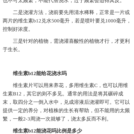
也不可太频繁，不能代替浇水，过于频繁会适得其反。
二是浇灌方法，浇前要先用清水稀释，正常是一片或
两片的维生素b12兑水500毫升，若是喷叶要兑1000毫升，
控制好浓度。
三是针对的植物，需浇灌喜酸性的植物才行，才更利
于生长。
维生素b12能给花浇水吗
维生素片可以用来养花，多用维生素C，也可以用维
生素B12，其它的则不多见。通常的用法是将其碾碎成
末，取四分之一倒入水中，兑成溶液后浇灌即可。它可以
提供一定的养分，对植株的生长有帮助，但不能用的太频
繁，一般2-3周浇一次就够了，浇太多反而不利。
维生素b12能浇花吗比例是多少