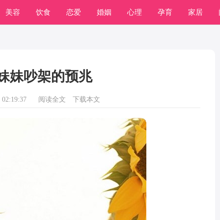
美容
饮食
恋爱
婚姻
心理
孕育
家居
妹妹吵架的预兆
02:19:37
阅读全文
下载本文