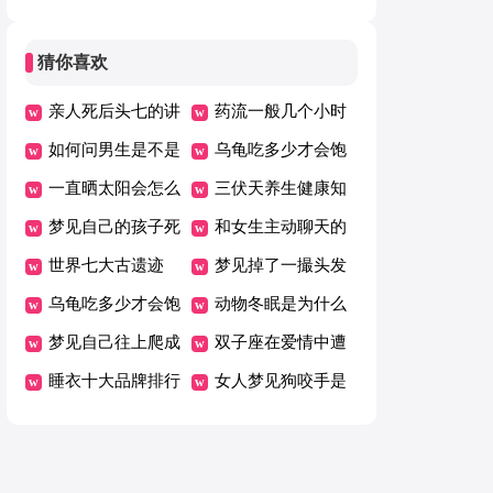
狗
（精）
猜你喜欢
亲人死后头七的讲
药流一般几个小时
究
如何问男生是不是
可以掉下来
乌龟吃多少才会饱
喜欢自己
一直晒太阳会怎么
三伏天养生健康知
样
梦见自己的孩子死
识
和女生主动聊天的
了是什么意思
世界七大古遗迹
方法技巧
梦见掉了一撮头发
乌龟吃多少才会饱
是什么意思
动物冬眠是为什么
梦见自己往上爬成
双子座在爱情中遭
功了什么征兆
睡衣十大品牌排行
遇什么会极度失望
女人梦见狗咬手是
榜
什么预兆