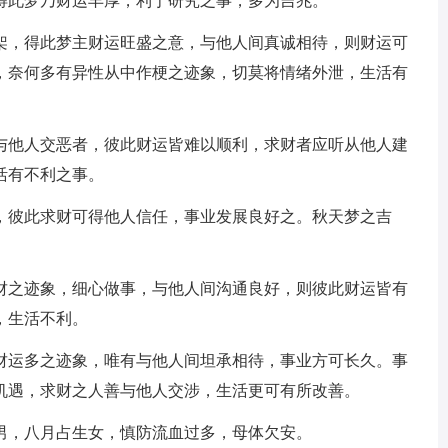
得此梦乃财运丰厚，利于研究之事，多为吉兆。
架，得此梦主财运旺盛之意，与他人间真诚相待，则财运可
，奈何多有异性从中作梗之迹象，切莫将情绪外泄，生活有
与他人交恶者，彼此财运皆难以顺利，求财者应听从他人建
活有不利之事。
，彼此求财可得他人信任，事业发展良好之。秋天梦之吉
财之迹象，细心做事，与他人间沟通良好，则彼此财运皆有
，生活不利。
财运多之迹象，唯有与他人间坦承相待，事业方可长久。事
机遇，求财之人善与他人交涉，生活更可有所改善。
男，八月占生女，慎防流血过多，母体欠安。