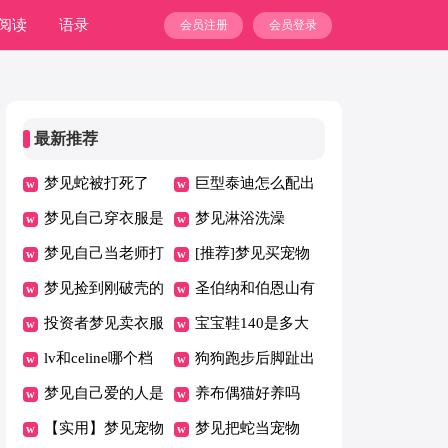
阅读
语录
会员注册
会员登录
最新推荐
梦见蛇被打死了
巨型泰迪怎么配出
梦见自己穿衣服是
来的
梦见淋浴洗澡
什么意思
梦见自己当老师打
[推荐]梦见买宠物
学生
梦见捡到刚破壳的
狗
圣伯纳和伯恩山有
鸳鸯鸟
投资者梦见卖衣服
什么区别
宝宝鞋140是多大
lv和celine哪个档
码的
狗狗跑步后脚趾出
次高
梦见自己爱的人是
血怎么办
养布偶猫好养吗
什么意思
【实用】梦见宠物
梦见把蛇当宠物