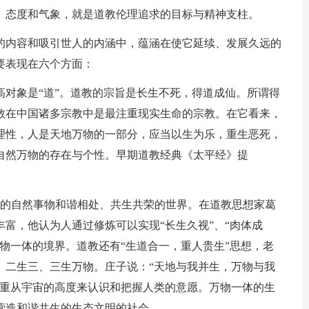
、态度和气象，就是道教伦理追求的目标与精神支柱。
的内容和吸引世人的内涵中，蕴涵在使它延续、发展久远的
要表现在六个方面：
高对象是“道”。道教的宗旨是长生不死，得道成仙。所谓得
教在中国诸多宗教中是最注重现实生命的宗教。在它看来，
理性，人是天地万物的一部分，应当以生为乐，重生恶死，
自然万物的存在与个性。早期道教经典《太平经》提
次的自然事物和谐相处、共生共荣的世界。在道教思想家葛
富，他认为人通过修炼可以实现“长生久视”、“肉体成
物一体的境界。道教还有“生道合一，重人贵生”思想，老
、二生三、三生万物。庄子说：“天地与我并生，万物与我
注重从宇宙的高度来认识和把握人类的意愿。万物一体的生
营造和谐共生的生态文明的社会。