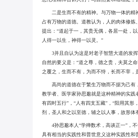
二是生而不有的精神。与万物一体的精
占有万物的道德。道教认为，人的肉体修炼、
提出：“道起于一，其贵无偶，各居一处，
人得一以生，神得一以灵。”
3并且自认为这是对老子智慧大道的发挥
自然的要义是：“道之尊，德之贵，夫莫之
之覆之，生而不有，为而不恃，长而不宰，是
高尚的道德在于繁生万物而不据为己有
教学者、医学家孙思邈就是这种精神的实践
有四时五行”，“人有四支五藏”，“阳用其
剂，圣人和之以至德，辅之以人事，故形体
4孙思邈本人“学殚数术，高谈正一”，
具有相当的实践性和普世意义这种实践性和