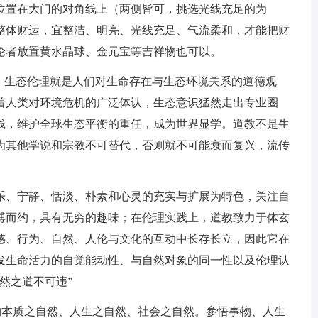
位置在大门的对角线上（两侧皆可，挑选光线充足的为
整体财运，宜整洁、明亮、光线充足、气流柔和，才能把财
论者放置黄水晶球、金元宝等吉祥物也可以。
系。生态伦理就是人们对生命存在与生态环境关系的道德观
随着人类对环境危机的广泛体认，生态意识猛然走出专业圈
践，维护全球生态平衡的重任，成为世界显学。道教不是生
为其他学说和宗教不可替代，否则就不可能衰而复兴，流传
乐、宁静、恬淡、朴素和心灵的充实与扩展为特色，关注自
博而约，具有无穷的趣味；在伦理实践上，道教致力于体玄
感、行为、自然、人伦与文化的互动中长存长立，因此它在
发生命活力的自觉能动性、与自然对象的同一性以及伦理认
然之道不可违”
事物本质之自然、人生之自然、社会之自然。参悟事物、人生