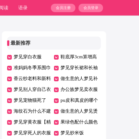
阅读
语录
会员注册
会员登录
最新推荐
梦见穿白衣服
鞋底厚3cm算增高
准妈妈冬季系围巾
鞋吗
梦见穿长裙和长袖
有讲究
香云纱老料和新料
衣服
做生意的人梦见补
区别
梦见别人穿自己衣
衣服
办公族梦见卖衣服
服是什么意思
梦见宠物猫死了
pu皮和真皮的哪个
海纹石为什么不建
好
做生意的人梦见烫
议买
梦见穿黄衣服【精
衣服
果绿色配什么颜色
华】
梦见穿死人的衣服
好看
梦见炒米饭