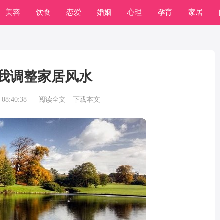
美容
饮食
恋爱
婚姻
心理
孕育
家居
我调整家居风水
08:40:38
阅读全文
下载本文