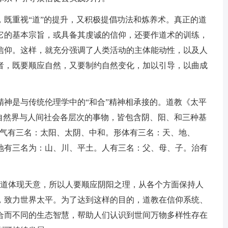
，既重视“道”的提升，又积极提倡功法和炼养术。真正的道
它的基本宗旨，或具备其虔诚的信仰，还要作道术的训练，
信仰。这样，就充分强调了人类活动的主体能动性，以及人
者，既要顺应自然，又要制约自然变化，加以引导，以曲成
精神是与传统伦理学中的“和合”精神相承接的。道教《太平
为自然界与人间社会各层次的事物，皆包含阴、阳、和三种基
元气有三名：太阳、太阴、中和。形体有三名：天、地、
地有三名为：山、川、平土。人有三名：父、母、子。治有
之道体现天意，所以人要顺应阴阳之理，从各个方面保持人
，致力世界太平。为了达到这样的目的，道教在信仰系统、
合而不同的生态智慧，帮助人们认识到世间万物多样性存在