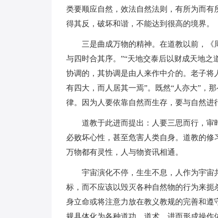
类要顺应自然，效法自然法则，有所为而有
得其反，破坏和谐，不能达到很高的境界。
三是曲成万物的精神。在道教以前，《
与四时合其序。”“天地交泰后以财成天地之
协调的，其协调是由人来作中介的。老子将
有四大，而人居其一焉”。既然“人亦大”，
律。因为人要依靠自然而生存，要与自然进
道教于此进而提出：人要三思而行，审
必败坏心性，甚至危害人类自身。道教的修
万物都有灵性，人与物资讯相通。
宇宙演化不停，生生不息，人作为宇宙
标，而不应该以毁灭各种自然物的行为来扼
身立命或将注意力放在教义教规的完善和遵
规具体化为各种道功、道术，进而形成操作