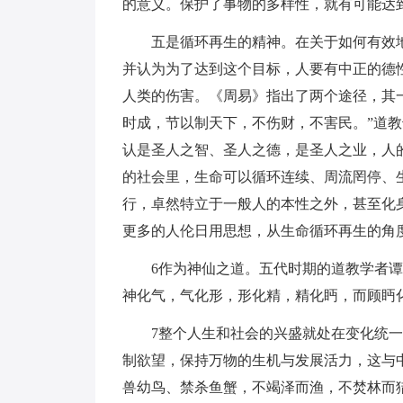
的意义。保护了事物的多样性，就有可能达
五是循环再生的精神。在关于如何有效地
并认为为了达到这个目标，人要有中正的德
人类的伤害。《周易》指出了两个途径，其一
时成，节以制天下，不伤财，不害民。”道
认是圣人之智、圣人之德，是圣人之业，人
的社会里，生命可以循环连续、周流罔停、
行，卓然特立于一般人的本性之外，甚至化
更多的人伦日用思想，从生命循环再生的角度
6作为神仙之道。五代时期的道教学者谭
神化气，气化形，形化精，精化眄，而顾眄
7整个人生和社会的兴盛就处在变化统
制欲望，保持万物的生机与发展活力，这与
兽幼鸟、禁杀鱼蟹，不竭泽而渔，不焚林而