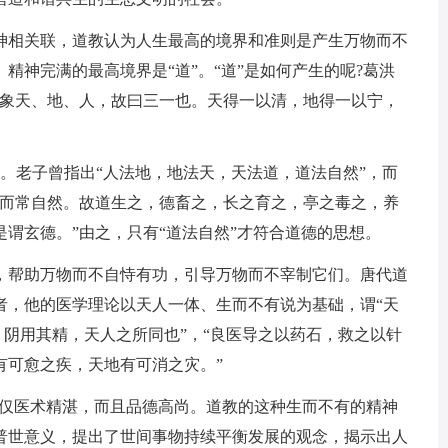
神相关联，道教认为人生最高的境界和准则是产生万物而不
精神完满的最高境界是“道”。“道”是如何产生的呢?葛洪
以象天、地、人，故曰三一也。天得一以清，地得一以宁，
。老子曾指出“人法地，地法天，天法道，道法自然”，而
命而常自然。故道生之，德畜之，长之育之，亭之毒之，养
谓玄德。”由之，只有“道法自然”才符合道德的思想。
，帮助万物而不自恃有功，引导万物而不宰制它们。唐代道
者，他的医学理论以天人一体、生而不有说为基础，谓“天
形，阴用其精，天人之所同也”，“良医导之以药石，救之以针
有可愈之疾，天地有可消之灾。”
不仅医术精湛，而且品德高尚。道教的这种生而不有的精神
普世意义，提出了世间事物持续平衡发展的观念，揭示出人