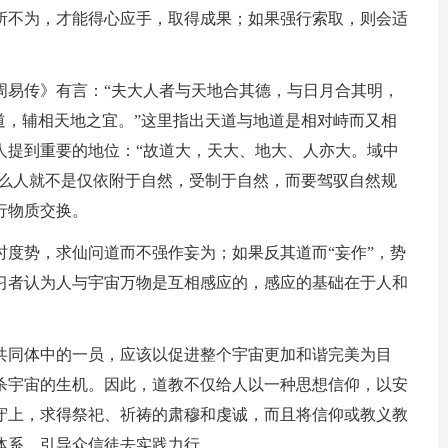
所不为，才能得心应手，取得成果；如果强行索取，则会适
周易传》有言：“夫大人者与天地合其德，与日月合其明，
道，辅相天地之宜。”这里指出天道与地道是相对峙而又相
人提到重要的地位：“故道大，天大、地大、人亦大。域中
那么人就不是仅依附于自然，受制于自然，而要驾驭自然规
行物质交换。
时度势，求仙问道而不强作妄为；如果反其道而“妄作”，势
习者认为人与宇宙万物是互相感应的，感应的基础在于人和
共同体中的一员，应该以促进整个宇宙更加和谐完美为目
杀宇宙的生机。因此，道教不仅给人以一种思想信仰，以安
守上，求得祭祀、祈祷的肃穆和虔诚，而且将信仰或教义教
体系，引导众信徒去实践力行。