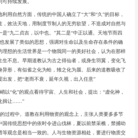
到可持续发展。
利用自然方面，传统的中国人确立了“大”和“久”的目标，
性，效法天地，用制度节制人的无穷欲望，不造成对自然与
是“九二贞吉，以中也。”其二是“中正以通。天地节而四
教也发展了类似的思想，强调对生命以及生命存在条件的确
的理想的生活世界是一个物我同一的美好社会，认为在那样
生生不息。早期道教认为古之得仙者，或身生羽翼，变化飞
身异形，有似雀之化为蛤，雉之化为蜃。后来的道教吸收了
出发，把“老而不衰，延年久视，出入任意”
峭以“化”的观点看待宇宙、人生和社会，提出：“虚化神，
化揖让……”
一的过程中。道教在利用物资的观念上，主张人类要多多节
中国传统思想中的依时令进山伐林，夏以前禁采樵，禁捕幼
猎等观念是相当一致的。人与生物资源相处，要进行物质交