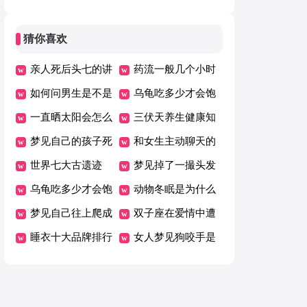
猜你喜欢
亲人死后头七的讲
药流一般几个小时
究
如何问男生是不是
可以掉下来
乌龟吃多少才会饱
喜欢自己
一直晒太阳会怎么
三伏天养生健康知
样
梦见自己的孩子死
识
和女生主动聊天的
了是什么意思
世界七大古遗迹
方法技巧
梦见掉了一撮头发
乌龟吃多少才会饱
是什么意思
动物冬眠是为什么
梦见自己往上爬成
双子座在爱情中遭
功了什么征兆
睡衣十大品牌排行
遇什么会极度失望
女人梦见狗咬手是
榜
什么预兆