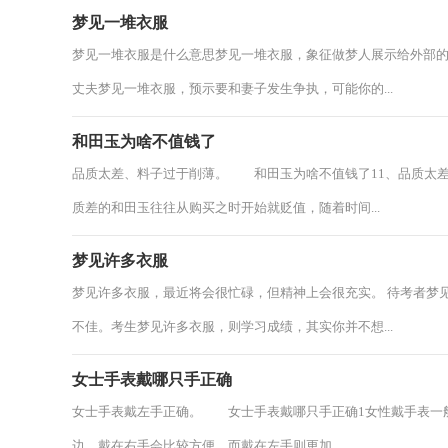
梦见一堆衣服
梦见一堆衣服是什么意思梦见一堆衣服，象征做梦人展示给外部
丈夫梦见一堆衣服，预示要和妻子发生争执，可能你的...
和田玉为啥不值钱了
品质太差、料子过于削薄。 和田玉为啥不值钱了11、品质太
质差的和田玉往往从购买之时开始就贬值，随着时间...
梦见许多衣服
梦见许多衣服，最近将会很忙碌，但精神上会很充实。 待考者梦
不佳。考生梦见许多衣服，则学习成绩，其实你并不想...
女士手表戴哪只手正确
女士手表戴左手正确。 女士手表戴哪只手正确1女性戴手表一
边，戴在右手会比较方便。而戴在左手则更加...