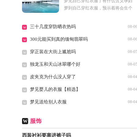
梦见自己穿红衣服了有什么含义孕妇
梦到自己穿红衣服，预示着将会生个
男孩，谨防水边，尽量少靠近水边，
慎防流产。商人梦到自己穿红衣服，
三十几度穿防晒衣热吗
08-0
w
财运有所上升...
300元能买到真的缅甸翡翠吗
08-0
w
穿正装在大街上尴尬吗
08-0
w
独龙玉和天山冰翠哪个好
08-0
w
皮夹克为什么没人穿了
08-0
w
梦见婴儿的衣服【精选】
08-0
w
梦见送给别人衣服
08-0
w
服饰
W
西装衬衫要塞进裤子吗