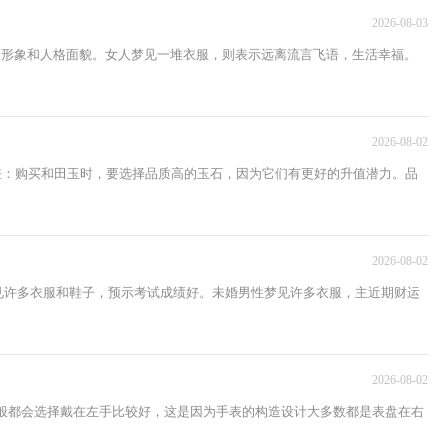
2026-08-03
的形象和人格面貌。女人梦见一堆衣服，则表示远离流言飞语，生活幸福。
2026-08-02
差：购买和田玉时，要选择品质高的玉石，因为它们有更好的升值潜力。品
2026-08-02
见许多衣服和鞋子，预示考试成绩好。未婚男性梦见许多衣服，主近期财运
2026-08-02
般都会选择戴在左手比较好，这是因为手表的构造设计大多数都是表盘在右