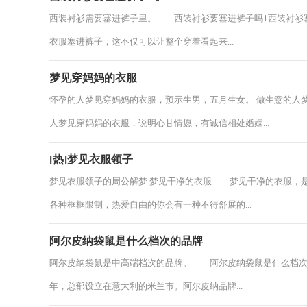
西装衬衫需要塞进裤子里。 西装衬衫要塞进裤子吗1西装衬衫
衣服塞进裤子，这不仅可以让整个穿着看起来...
梦见穿妈妈的衣服
怀孕的人梦见穿妈妈的衣服，预示生男，五月生女。 做生意的人
人梦见穿妈妈的衣服，说明心甘情愿，有诚信相处婚姻...
[热]梦见衣服领子
梦见衣服领子的周公解梦 梦见干净的衣服——梦见干净的衣服，
各种框框限制，热爱自由的你会有一种不得舒展的...
阿尔皮纳袋鼠是什么档次的品牌
阿尔皮纳袋鼠是中高端档次的品牌。 阿尔皮纳袋鼠是什么档次的
年，总部设立在意大利的米兰市。阿尔皮纳品牌...