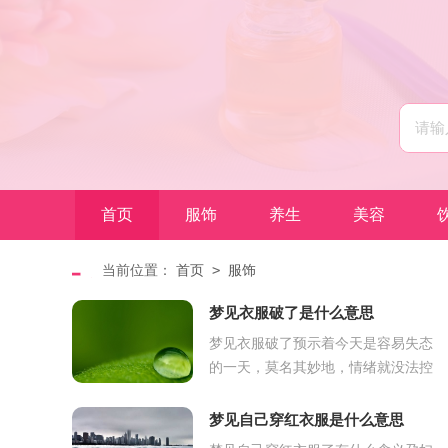
首页
服饰
养生
美容
>
当前位置：
首页
服饰
梦见衣服破了是什么意思
梦见衣服破了预示着今天是容易失态
的一天，莫名其妙地，情绪就没法控
制起来。别人眼里，今天的你像个纯
真的小孩，心里想什么都放在脸上
梦见自己穿红衣服是什么意思
了，比较起来，同...