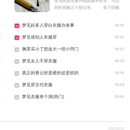
采用的是高紫外线阻隔率材质、可以
同时照顾几个部位等。 蕉下防晒
衣为什么那么贵11、蕉下防晒衣采用
的是高紫外线阻隔率材质，能够长效
6
梦见好多人穿白衣服办丧事
08-06
w
防晒...
6
梦见借别人衣服穿
08-06
w
5
胸罩买小了想改大一些小窍门
08-05
w
5
梦见女人不穿衣服
08-04
w
4
真正的香云纱是硬的还是软的
08-04
w
4
梦见穿古代衣服
08-04
w
4
梦见衣服有个洞[热门]
08-04
w
2026-08-03