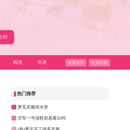
阅读
语录
会员登录
会员注册
热门推荐
梦见衣服掉水里
1
空军一号假鞋容易看出吗
2
(热)梦见买了很多衣服
3