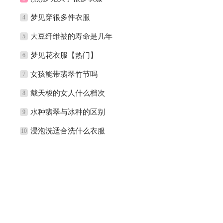
梦见穿很多件衣服
4
大豆纤维被的寿命是几年
5
梦见花衣服【热门】
6
女孩能带翡翠竹节吗
7
戴天梭的女人什么档次
8
水种翡翠与冰种的区别
9
浸泡洗适合洗什么衣服
10