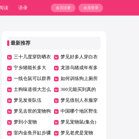
阅读
语录
会员注册
会员登录
最新推荐
三十几度穿防晒衣
梦见好多人穿白衣
热吗
宁乡猪能长多大
服办丧事
龙游乌猪成年有多
一线仓鼠可以群养
大
如何训练狗上厕所
吗
土狗味道很大怎么
300元能买到真的
解决
梦见发丧队伍
缅甸翡翠吗
梦见借别人衣服穿
梦见去世的宠物狗
中国哪个地区野生
梦到小宠物
鹦鹉比较多
梦见宠物鼠(集合)
室内金鱼开缸步骤
梦见老虎是宠物