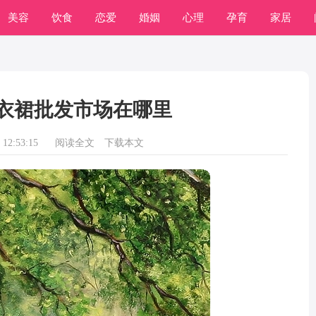
美容
饮食
恋爱
婚姻
心理
孕育
家居
衣裙批发市场在哪里
12:53:15
阅读全文
下载本文