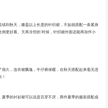
延续到秋天，膝盖以上长度的针织裙，不如就搭配一条紧身
比例更好看。天再冷些的`时候，针织裙外面还能再加件小
了很久，连衣裙飘逸，牛仔裤保暖，在秋天搭配起来毫无违
尚！
，夏季的衬衫裙可以说是百穿不厌，两件夏季的服装搭配成