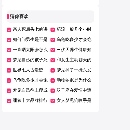
（精选）
猜你喜欢
亲人死后头七的讲
药流一般几个小时
究
如何问男生是不是
可以掉下来
乌龟吃多少才会饱
喜欢自己
一直晒太阳会怎么
三伏天养生健康知
样
梦见自己的孩子死
识
和女生主动聊天的
了是什么意思
世界七大古遗迹
方法技巧
梦见掉了一撮头发
乌龟吃多少才会饱
是什么意思
动物冬眠是为什么
梦见自己往上爬成
双子座在爱情中遭
功了什么征兆
睡衣十大品牌排行
遇什么会极度失望
女人梦见狗咬手是
榜
什么预兆