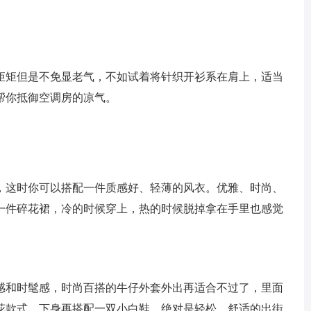
矩矩但是不免显老气，不如试着将针织开衫系在肩上，适当
帮你抵御空调房的凉气。
，这时你可以搭配一件质感好、轻薄的风衣。优雅、时尚、
一件碎花裙，冷的时候穿上，热的时候脱掉拿在手里也感觉
感和时髦感，时尚百搭的牛仔外套外出再适合不过了，里面
花款式，下身再搭配一双小白鞋，绝对是轻松、舒适的出街