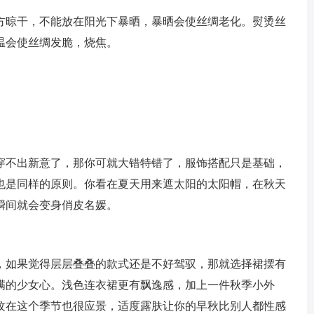
方晾干，不能放在阳光下暴晒，暴晒会使丝绸老化。熨烫丝
温会使丝绸发脆，烧焦。
穿不出新意了，那你可就大错特错了，服饰搭配只是基础，
也是同样的原则。你看在夏天用来遮太阳的太阳帽，在秋天
瞬间就会变身俏皮名媛。
，如果觉得层层叠叠的款式还是不好驾驭，那就选择裙摆有
满的少女心。浅色连衣裙更有飘逸感，加上一件秋季小外
纹在这个季节也很应景，适度露肤让你的早秋比别人都性感