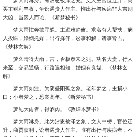
梦大雨淋身。有沾恩被泽之兆。文人主官位迁升，商
买主财利丰收，争讼遇贵人作主。惟出行与疾病非大吉则
大凶，当因人而论。《断梦秘书》
梦大雨忙奔欲寻躲。主避难趋吉。求名有人帮扶，病
人投医，婚姻托媒，出行择伴，讼事和解，诸事皆吉。
《梦林玄解》
梦久晴得大雨，吉，否极泰来之兆。功名大贵，行人
来至，交易通畅，行路遇相知，婚姻有良媒。《梦林玄
解》
梦大雨如注。为阴盛阳孤之象。老年梦之，主损小
口；小者梦之，恐丧高年。《断梦秘书》
梦见大雨者，得酒肉。《敦煌本梦书》
梦大雨淋身。此为沾恩被泽之象，文人中榜，官位迁
升，商贾获利，讼者遇贵人作主。唯有出行与疾病者，不