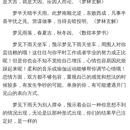
是大吉，就是大凶。应因人而论。《梦林玄解》
梦半天晴半天雨。此梦南顺北逆，东败西成，凡事半
喜半忧之兆。营谋做事，当得去暗投明。《梦林玄解》
梦见雨落，春夏吉，秋冬凶。《数煌本梦书》
梦见下雨天坐车，预示梦见下雨天坐车，周围人对你
蛮信赖的哦！这往往与你平时工作或者学业的努力成正比
呢！但是你也会不知不觉给自己增压，心情也容易因此烦
躁起来呢！柔和的音乐或瑜伽运动能够帮你调节心情哦！
恋情方面，双方都不够包容，重视自己的感觉和想法的时
候较多，有发生争吵的可能。单身的你，有可能遭遇开门
见山的表白方式。
梦见下雨天为别人撑伞，预示着会以一种你意想不到
的情况出现，无论是以那种形式出现，你们的结果早已注
定好，是一样的