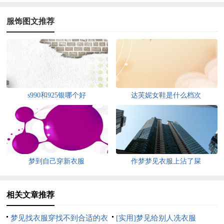
服饰图文推荐
s990和925银哪个好
达芙妮女鞋是什么档次
梦到自己穿新衣服
作梦梦见衣服上沾了屎
相关文章推荐
梦见找衣服穿找不到合适的衣
[实用]梦见给别人冼衣服