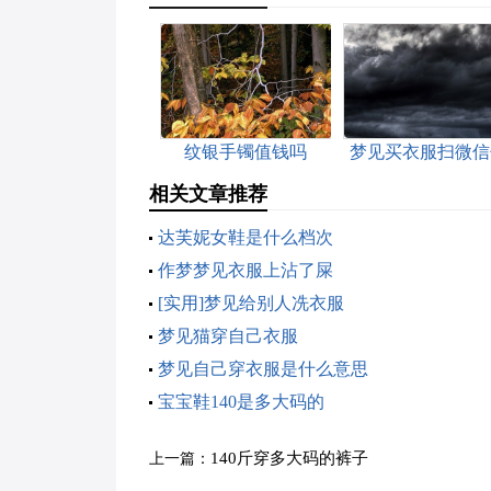
纹银手镯值钱吗
梦见买衣服扫微信
款
相关文章推荐
达芙妮女鞋是什么档次
作梦梦见衣服上沾了屎
[实用]梦见给别人冼衣服
梦见猫穿自己衣服
梦见自己穿衣服是什么意思
宝宝鞋140是多大码的
140斤穿多大码的裤子
上一篇：