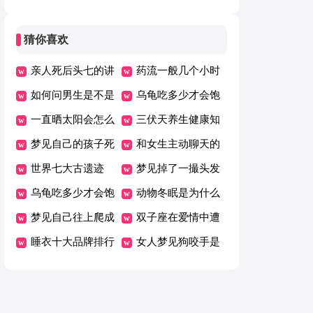
备】
猜你喜欢
亲人死后头七的讲
药流一般几个小时
究
如何问男生是不是
可以掉下来
乌龟吃多少才会饱
喜欢自己
一直晒太阳会怎么
三伏天养生健康知
样
梦见自己的孩子死
识
和女生主动聊天的
了是什么意思
世界七大古遗迹
方法技巧
梦见掉了一撮头发
乌龟吃多少才会饱
是什么意思
动物冬眠是为什么
梦见自己往上爬成
双子座在爱情中遭
功了什么征兆
睡衣十大品牌排行
遇什么会极度失望
女人梦见狗咬手是
榜
什么预兆