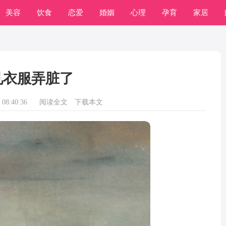
美容
饮食
恋爱
婚姻
心理
孕育
家居
见衣服弄脏了
08:40:36
阅读全文
下载本文