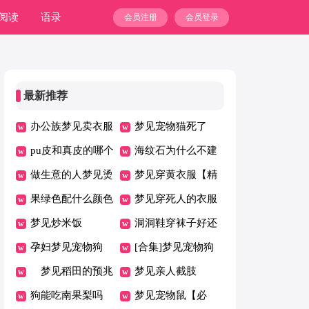
阅读
语录
会员注册
会员登录
最新推荐
办公族梦见卖衣服
梦见宠物猫死了
pu皮和真皮的哪个
海纹石为什么不建
好
做生意的人梦见烫
议买
梦见穿黄衣服【精
衣服
果绿色配什么颜色
华】
梦见穿死人的衣服
好看
梦见炒米饭
洞洞鞋穿袜子好还
孕妇梦见宠物狗
是光脚穿好
[合集]梦见宠物狗
[精品]
梦见稻田的预兆
活了
梦见亲人截肢
狗能吃南果梨吗
梦见宠物鼠【必