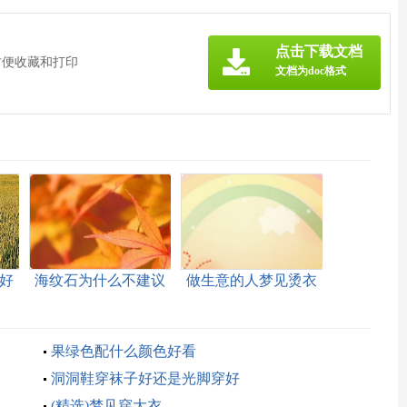
点击下载文档
方便收藏和打印
文档为doc格式
个好
海纹石为什么不建议
做生意的人梦见烫衣
买
服
果绿色配什么颜色好看
洞洞鞋穿袜子好还是光脚穿好
(精选)梦见穿大衣