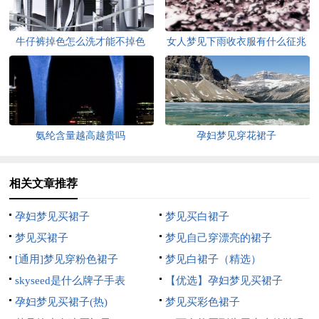
牛仔裤掉色怎么洗才能不掉色
女人梦见下雨收衣服有什么征兆
氨纶含量越高越贵吗
孕妇梦见穿花裙子
相关文章推荐
孕妇梦见买裙子
梦见买白裙子
梦见买裙子
梦见自己穿漂亮的裙子
[通用]梦见穿粉色裙子
梦见白裙子（精选）
skyseed是什么牌子手表
【优选】孕妇梦见买裙子
孕妇梦见买裙子(热)
梦见买彩色裙子