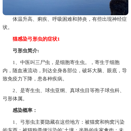
体温升高、痢疾、呼吸困难和肺炎，有些出现神经症
状。
猫感染弓形虫的症状1
弓形虫简介:
1、中医叫三尸虫，是细胞寄生虫。，寄生于细胞
内，随血液流动，到达全身各部位，破坏大脑、眼底，导
致免疫力下降，患各种疾病。
2、是寄生虫、球虫亚纲、真球虫目等孢子球虫科、
弓形体属。
感染概率：
1、弓形虫主要隐藏在这些地方：被猫窝和狗窝污染
的东西；被猫狗粪便污染的`土壤；半熟的生家禽肉；未