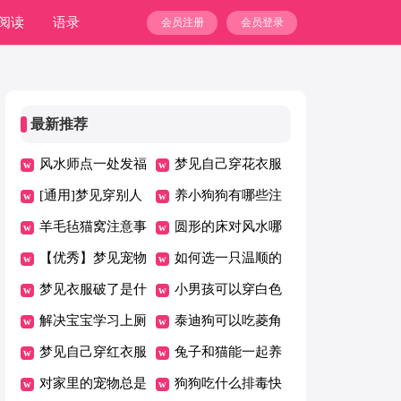
阅读
语录
会员注册
会员登录
最新推荐
风水师点一处发福
梦见自己穿花衣服
至富的狠穴
[通用]梦见穿别人
是什么意思
养小狗狗有哪些注
的衣服
羊毛毡猫窝注意事
意事项
圆形的床对风水哪
项
【优秀】梦见宠物
里不好了
如何选一只温顺的
受伤
梦见衣服破了是什
狗
小男孩可以穿白色
么意思
解决宝宝学习上厕
长袜吗
泰迪狗可以吃菱角
所的难题
梦见自己穿红衣服
吗
兔子和猫能一起养
是什么意思
对家里的宠物总是
吗
狗狗吃什么排毒快