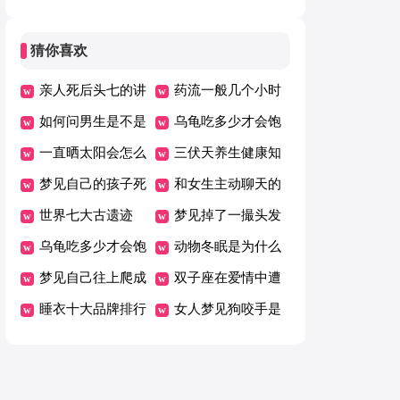
格外偏爱的星座
猜你喜欢
亲人死后头七的讲
药流一般几个小时
究
如何问男生是不是
可以掉下来
乌龟吃多少才会饱
喜欢自己
一直晒太阳会怎么
三伏天养生健康知
样
梦见自己的孩子死
识
和女生主动聊天的
了是什么意思
世界七大古遗迹
方法技巧
梦见掉了一撮头发
乌龟吃多少才会饱
是什么意思
动物冬眠是为什么
梦见自己往上爬成
双子座在爱情中遭
功了什么征兆
睡衣十大品牌排行
遇什么会极度失望
女人梦见狗咬手是
榜
什么预兆