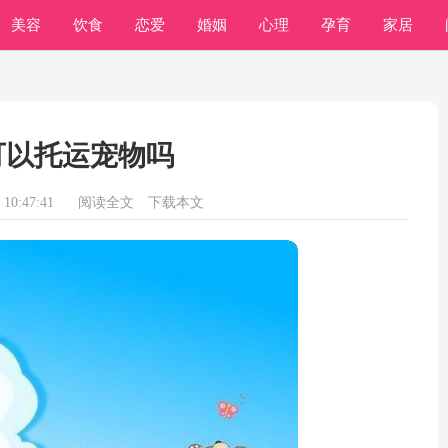
美容
饮食
恋爱
婚姻
心理
孕育
家居
可以托运宠物吗
10:47:41
阅读全文
下载本文